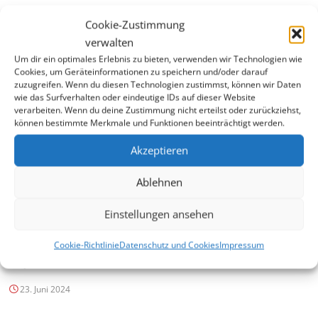
6. Juli 2025
Cookie-Zustimmung
verwalten
Am Samstag, 5. Juli, fanden die diesjährigen Jugend-
Um dir ein optimales Erlebnis zu bieten, verwenden wir Technologien wie
Vereinsmeisterschaften des TTC 1992 München statt. Bei schwierigen
Cookies, um Geräteinformationen zu speichern und/oder darauf
Bedingungen – die Sonne sorgte für ziemlich warme Temperaturen in
zuzugreifen. Wenn du diesen Technologien zustimmst, können wir Daten
der Halle – kämpften die Kids über fünf Stunden um jeden Ball.
wie das Surfverhalten oder eindeutige IDs auf dieser Website
verarbeiten. Wenn du deine Zustimmung nicht erteilst oder zurückziehst,
Besonders erfreulich war, dass viele Neulinge und darunter die
können bestimmte Merkmale und Funktionen beeinträchtigt werden.
Jüngsten im Teilnehmerfeld den…
Akzeptieren
Weiterlesen
Ablehnen
Einstellungen ansehen
Jugend-Vereinsmeisterschaften
Cookie-Richtlinie
Datenschutz und Cookies
Impressum
2024
23. Juni 2024