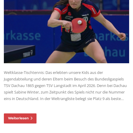
Weltklasse-Tischtennis: Das erlebten unsere Kids aus der
Jugendabteilung und deren Eltern beim Besuch des Bundesligaspiels
TSV Dachau 1865 gegen TSV Langstadt im April 2026. Denn bei Dachau
spielt Sabine Winter, zum Zeitpunkt des Spiels nicht nur die Nummer
eins in Deutschland. In der Weltrangliste belegt sie Platz 9 als beste…
Weiterlesen