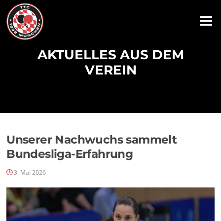
Zum
Inhalt
Menü
springen
AKTUELLES AUS DEM
VEREIN
Beiträge
Unserer Nachwuchs sammelt
Bundesliga-Erfahrung
3. Mai 2026