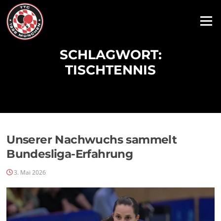
Zum
Inhalt
Menü
springen
SCHLAGWORT:
TISCHTENNIS
Unserer Nachwuchs sammelt
Bundesliga-Erfahrung
3. Mai 2026