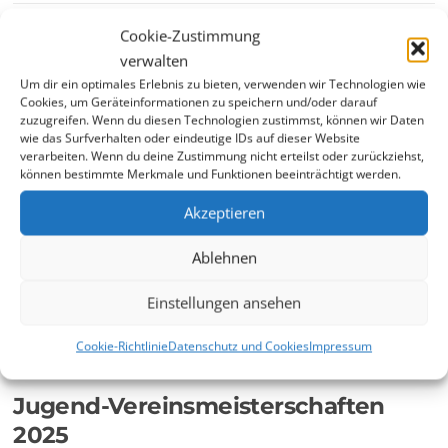
Cookie-Zustimmung
Erfolgreicher Start unserer
verwalten
Jüngsten
Um dir ein optimales Erlebnis zu bieten, verwenden wir Technologien wie
Cookies, um Geräteinformationen zu speichern und/oder darauf
6. Oktober 2025
zuzugreifen. Wenn du diesen Technologien zustimmst, können wir Daten
wie das Surfverhalten oder eindeutige IDs auf dieser Website
verarbeiten. Wenn du deine Zustimmung nicht erteilst oder zurückziehst,
In dieser Saison sind wir wieder mit einer Bambini-Mannschaft am
können bestimmte Merkmale und Funktionen beeinträchtigt werden.
Start. Das heißt, in der Liga spielen nur Mädchen und Jungs, die
Jahrgang 2013 und jünger sind oder Anfänger. Bis auf Lucas Z. haben
Akzeptieren
alle unsere Kids noch keine Punktspielerfahrung gehabt. Da war das
erste Spiel gegen den erfahrenen Nachbarn…
Ablehnen
Einstellungen ansehen
Weiterlesen
Cookie-Richtlinie
Datenschutz und Cookies
Impressum
Jugend-Vereinsmeisterschaften
2025