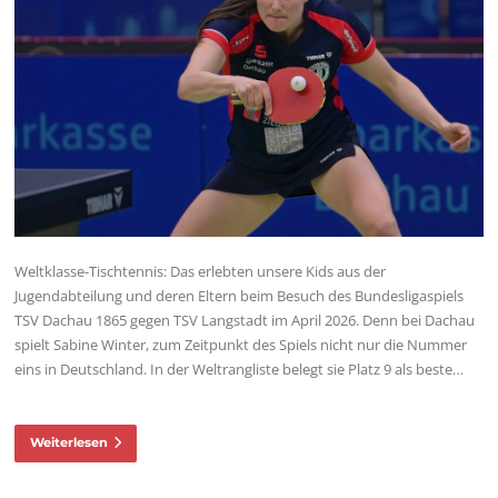
Weltklasse-Tischtennis: Das erlebten unsere Kids aus der
Jugendabteilung und deren Eltern beim Besuch des Bundesligaspiels
TSV Dachau 1865 gegen TSV Langstadt im April 2026. Denn bei Dachau
spielt Sabine Winter, zum Zeitpunkt des Spiels nicht nur die Nummer
eins in Deutschland. In der Weltrangliste belegt sie Platz 9 als beste…
Weiterlesen