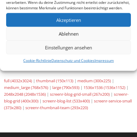
verarbeiten. Wenn du deine Zustimmung nicht erteilst oder zurückziehst,
können bestimmte Merkmale und Funktionen beeinträchtigt werden.
Akzeptieren
Ablehnen
Einstellungen ansehen
Cookie-Richtlinie
Datenschutz und Cookies
Impressum
full (4032x3024)
|
thumbnail (150x113)
|
medium (300x225)
|
medium_large (768x576)
|
large (790x593)
|
1536x1536 (1536x1152)
|
2048x2048 (2048x1536)
|
screenr-blog-grid-small (267x200)
|
screenr-
blog-grid (400x300)
|
screenr-blog-list (533x400)
|
screenr-service-small
(373x280)
|
screenr-thumbnail-team (293x220)