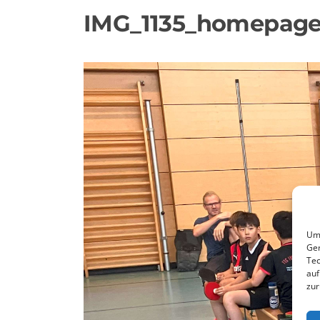
IMG_1135_homepag
Um 
Ger
Tec
auf
zur