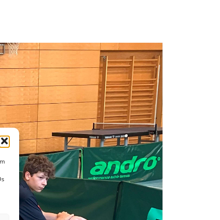
um
Ds