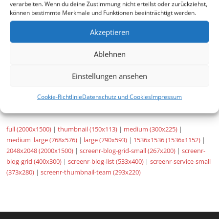
verarbeiten. Wenn du deine Zustimmung nicht erteilst oder zurückziehst,
können bestimmte Merkmale und Funktionen beeinträchtigt werden.
Akzeptieren
Ablehnen
Einstellungen ansehen
Cookie-Richtlinie
Datenschutz und Cookies
Impressum
full (2000x1500)
|
thumbnail (150x113)
|
medium (300x225)
|
medium_large (768x576)
|
large (790x593)
|
1536x1536 (1536x1152)
|
2048x2048 (2000x1500)
|
screenr-blog-grid-small (267x200)
|
screenr-
blog-grid (400x300)
|
screenr-blog-list (533x400)
|
screenr-service-small
(373x280)
|
screenr-thumbnail-team (293x220)